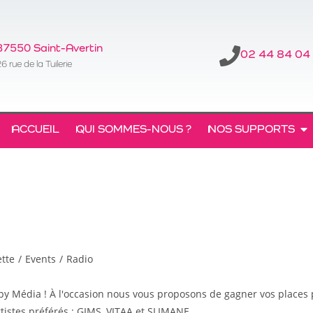
37550 Saint-Avertin
02 44 84 04
6 rue de la Tuilerie
ACCUEIL
QUI SOMMES-NOUS ?
NOS SUPPORTS
tte
/
Events
/
Radio
ppy Média ! À l'occasion nous vous proposons de gagner vos places
artistes préférés : GIMS, VITAA et SLIMANE.