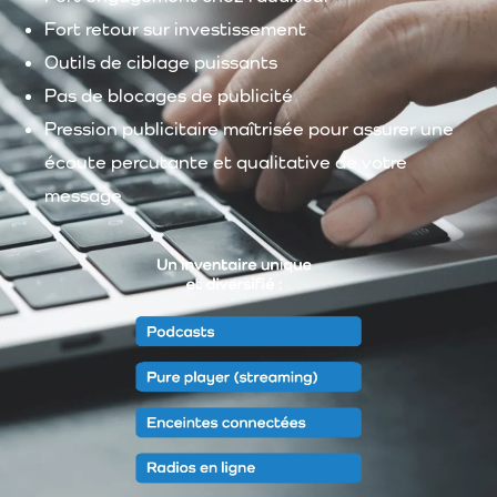
Fort retour sur
investissement
Outils
de
ciblage
puissants
Pas de
blocages
de
publicité
Pression
publicitaire
maîtrisée
pour assurer
une
écoute
percutante
et qualitative de
votre
message