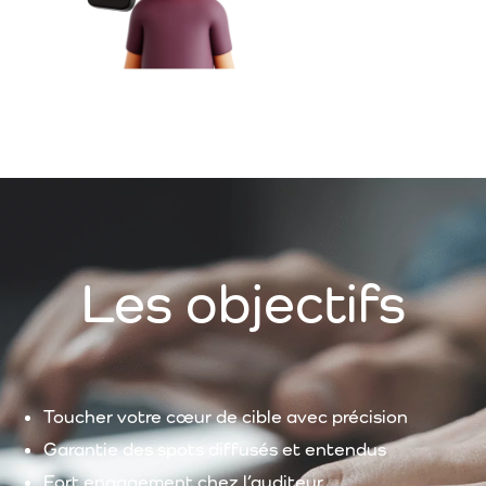
Les objectifs
Toucher
votre
cœur
de
cible
avec
précision
Garantie
des spots
diffusés
et
entendus
Fort engagement chez
l’auditeur