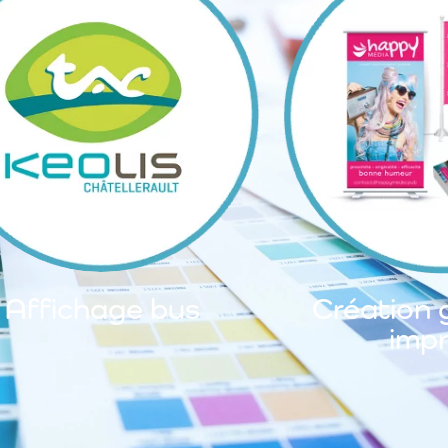
Affichage bus
Création 
impr