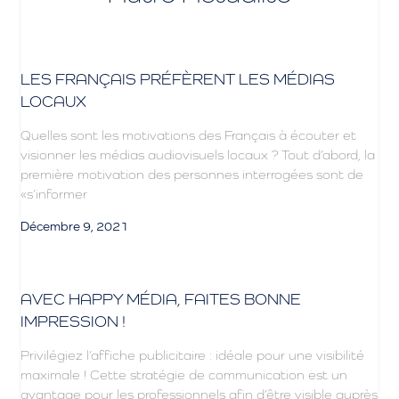
LES FRANÇAIS PRÉFÈRENT LES MÉDIAS
LOCAUX
Quelles sont les motivations des Français à écouter et
visionner les médias audiovisuels locaux ? Tout d’abord, la
première motivation des personnes interrogées sont de
«s’informer
Décembre 9, 2021
AVEC HAPPY MÉDIA, FAITES BONNE
IMPRESSION !
Privilégiez l’affiche publicitaire : idéale pour une visibilité
maximale ! Cette stratégie de communication est un
avantage pour les professionnels afin d’être visible auprès