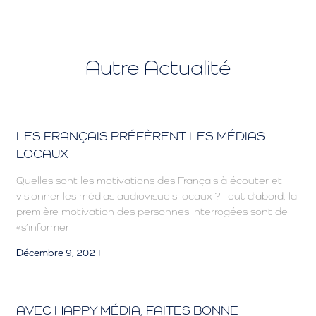
Autre Actualité
LES FRANÇAIS PRÉFÈRENT LES MÉDIAS
LOCAUX
Quelles sont les motivations des Français à écouter et
visionner les médias audiovisuels locaux ? Tout d’abord, la
première motivation des personnes interrogées sont de
«s’informer
Décembre 9, 2021
AVEC HAPPY MÉDIA, FAITES BONNE