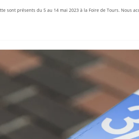
tte sont présents du 5 au 14 mai 2023 à la Foire de Tours. Nous acc