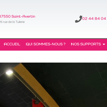
37550 Saint-Avertin
02 44 84 04
6 rue de la Tuilerie
ACCUEIL
QUI SOMMES-NOUS ?
NOS SUPPORTS