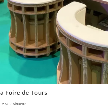
la Foire de Tours
° MAG
/
Alouette