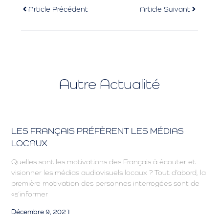
Article Précédent
Article Suivant
Autre Actualité
LES FRANÇAIS PRÉFÈRENT LES MÉDIAS
LOCAUX
Quelles sont les motivations des Français à écouter et
visionner les médias audiovisuels locaux ? Tout d’abord, la
première motivation des personnes interrogées sont de
«s’informer
Décembre 9, 2021