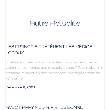
Autre Actualité
LES FRANÇAIS PRÉFÈRENT LES MÉDIAS
LOCAUX
Quelles sont les motivations des Français à écouter et
visionner les médias audiovisuels locaux ? Tout d’abord, la
première motivation des personnes interrogées sont de
«s’informer
Décembre 9, 2021
AVEC HAPPY MÉDIA, FAITES BONNE