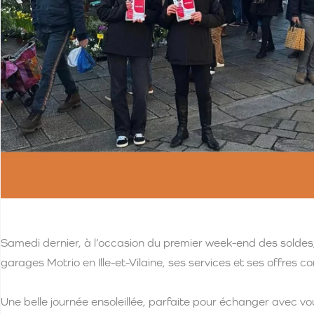
Samedi dernier, à l’occasion du premier week-end des soldes, 
garages Motrio en Ille-et-Vilaine, ses services et ses offres 
Une belle journée ensoleillée, parfaite pour échanger avec vo