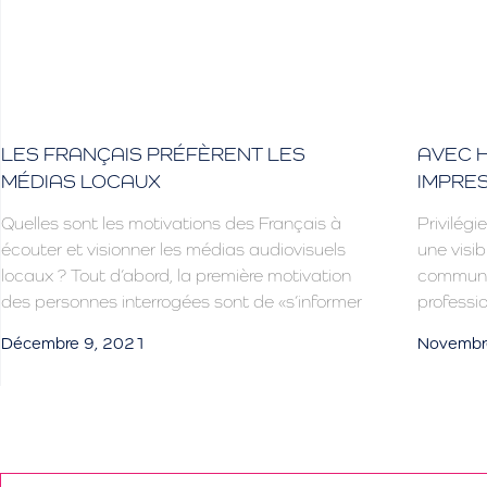
LES FRANÇAIS PRÉFÈRENT LES
AVEC H
MÉDIAS LOCAUX
IMPRES
Quelles sont les motivations des Français à
Privilégie
écouter et visionner les médias audiovisuels
une visib
locaux ? Tout d’abord, la première motivation
communic
des personnes interrogées sont de «s’informer
professio
Décembre 9, 2021
Novembr