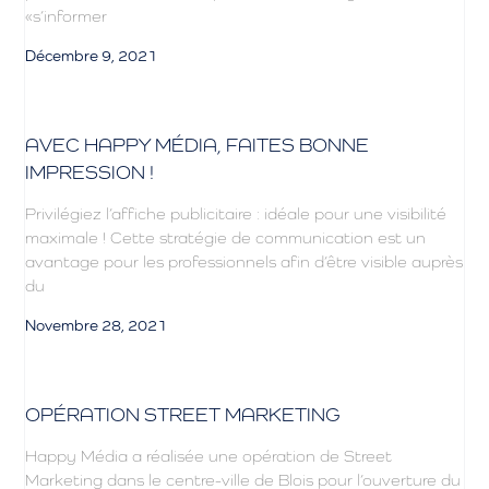
«s’informer
Décembre 9, 2021
AVEC HAPPY MÉDIA, FAITES BONNE
IMPRESSION !
Privilégiez l’affiche publicitaire : idéale pour une visibilité
maximale ! Cette stratégie de communication est un
avantage pour les professionnels afin d’être visible auprès
du
Novembre 28, 2021
OPÉRATION STREET MARKETING
Happy Média a réalisée une opération de Street
Marketing dans le centre-ville de Blois pour l’ouverture du