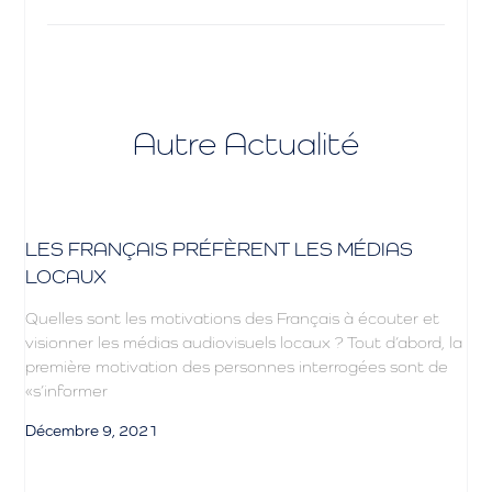
Autre Actualité
LES FRANÇAIS PRÉFÈRENT LES MÉDIAS
LOCAUX
Quelles sont les motivations des Français à écouter et
visionner les médias audiovisuels locaux ? Tout d’abord, la
première motivation des personnes interrogées sont de
«s’informer
Décembre 9, 2021