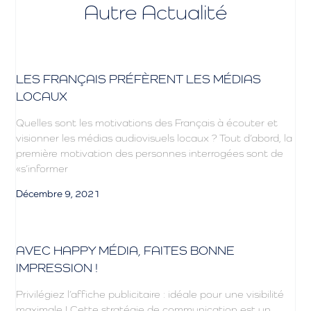
Autre Actualité
LES FRANÇAIS PRÉFÈRENT LES MÉDIAS
LOCAUX
Quelles sont les motivations des Français à écouter et
visionner les médias audiovisuels locaux ? Tout d’abord, la
première motivation des personnes interrogées sont de
«s’informer
Décembre 9, 2021
AVEC HAPPY MÉDIA, FAITES BONNE
IMPRESSION !
Privilégiez l’affiche publicitaire : idéale pour une visibilité
maximale ! Cette stratégie de communication est un