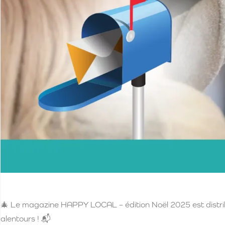
🎄 Le magazine HAPPY LOCAL – édition Noël 2025 est distrib
alentours ! 📬