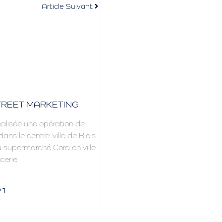
Article Suivant
TREET MARKETING
alisée une opération de
ans le centre-ville de Blois
u supermarché Cora en ville
cerie
21