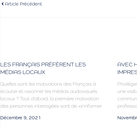
Article Précédent
LES FRANÇAIS PRÉFÈRENT LES
AVEC H
MÉDIAS LOCAUX
IMPRES
Quelles sont les motivations des Français à
Privilégie
écouter et visionner les médias audiovisuels
une visib
locaux ? Tout d’abord, la première motivation
communic
des personnes interrogées sont de «s’informer
professio
Décembre 9, 2021
Novembr