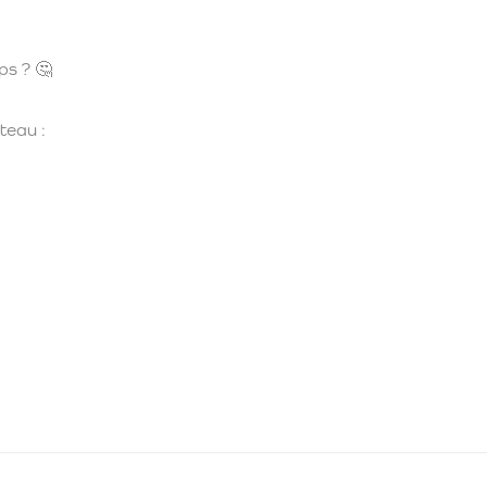
ps ? 🤔
teau :