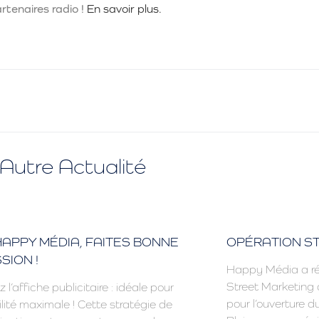
rtenaires radio !
En savoir plus.
Autre Actualité
APPY MÉDIA, FAITES BONNE
OPÉRATION S
SION !
Happy Média a ré
Street Marketing d
z l’affiche publicitaire : idéale pour
pour l’ouverture d
ilité maximale ! Cette stratégie de