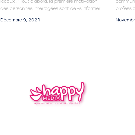
locaux ? Tout d’abord, la première motivation
communic
des personnes interrogées sont de «s’informer
professio
Décembre 9, 2021
Novembr