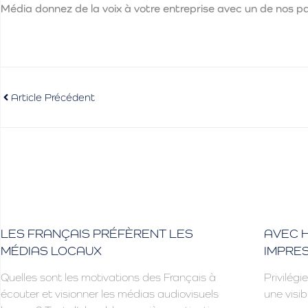
Média donnez de la voix à votre entreprise avec un de nos pa
Article Précédent
LES FRANÇAIS PRÉFÈRENT LES
AVEC H
MÉDIAS LOCAUX
IMPRES
Quelles sont les motivations des Français à
Privilégie
écouter et visionner les médias audiovisuels
une visib