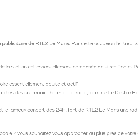
.
e publicitaire de RTL2 Le Mans.
Par cette occasion l’entrepri
de la station est essentiellement composée de titres Pop et Ro
re essentiellement adulte et actif.
ux côtés des créneaux phares de la radio, comme Le Double Ex
t le fameux concert des 24H, font de RTL2 Le Mans une radi
cale ? Vous souhaitez vous approcher au plus prés de votre c