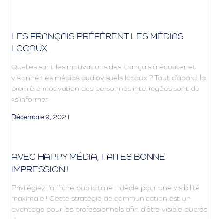
LES FRANÇAIS PRÉFÈRENT LES MÉDIAS
LOCAUX
Quelles sont les motivations des Français à écouter et
visionner les médias audiovisuels locaux ? Tout d’abord, la
première motivation des personnes interrogées sont de
«s’informer
Décembre 9, 2021
AVEC HAPPY MÉDIA, FAITES BONNE
IMPRESSION !
Privilégiez l’affiche publicitaire : idéale pour une visibilité
maximale ! Cette stratégie de communication est un
avantage pour les professionnels afin d’être visible auprès