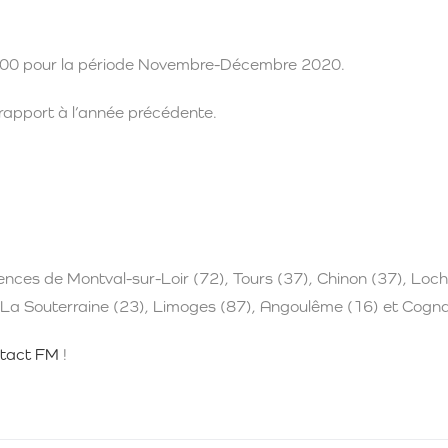
6 000 pour la période Novembre-Décembre 2020.
rapport à l’année précédente.
uences de Montval-sur-Loir (72), Tours (37), Chinon (37), Loc
), La Souterraine (23), Limoges (87), Angoulême (16) et Cogn
tact FM
!