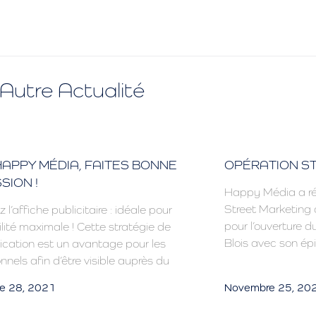
Autre Actualité
APPY MÉDIA, FAITES BONNE
OPÉRATION S
SION !
Happy Média a ré
Street Marketing d
z l’affiche publicitaire : idéale pour
pour l’ouverture d
ilité maximale ! Cette stratégie de
Blois avec son épi
ation est un avantage pour les
nnels afin d’être visible auprès du
e 28, 2021
Novembre 25, 20