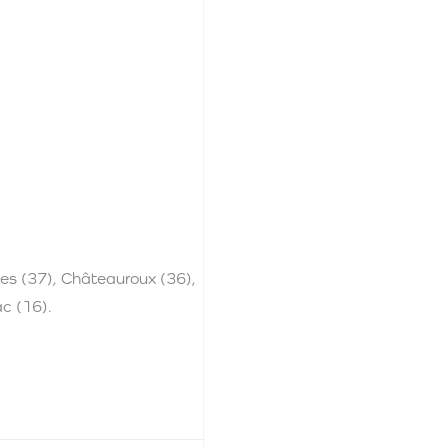
hes (37), Châteauroux (36),
ac (16).