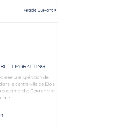
Article Suivant
TREET MARKETING
alisée une opération de
ans le centre-ville de Blois
u supermarché Cora en ville
cerie
21