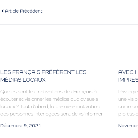
Article Précédent
LES FRANÇAIS PRÉFÈRENT LES
AVEC H
MÉDIAS LOCAUX
IMPRES
Quelles sont les motivations des Français à
Privilégie
écouter et visionner les médias audiovisuels
une visib
locaux ? Tout d’abord, la première motivation
communic
des personnes interrogées sont de «s’informer
professio
Décembre 9, 2021
Novembr